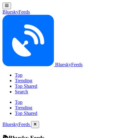
BlueskyFeeds
BlueskyFeeds
Top
Trending
Top Shared
Search
Top
Trending
Top Shared
BlueskyFeeds
📚Bluesky Feeds