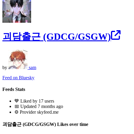
괴담출근 (GDCG/GSGW)
by
sam
Feed on Bluesky
Feeds Stats
💙 Liked by 17 users
📅 Updated 7 months ago
⚙️ Provider skyfeed.me
괴담출근 (GDCG/GSGW) Likes over time