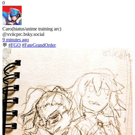
0
Caro(hiatus/anime training arc)
@xviicprc.bsky.social
9 minutes ago
💬
#FGO
#FateGrandOrder