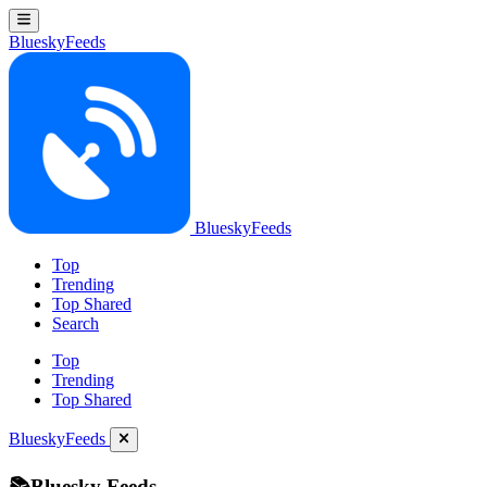
BlueskyFeeds
BlueskyFeeds
Top
Trending
Top Shared
Search
Top
Trending
Top Shared
BlueskyFeeds
📚Bluesky Feeds