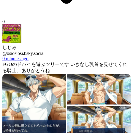
0
しじみ
@osiosiosi.bsky.social
9 minutes ago
FGOのドバイを遊ぶツリーです いきなし乳首を見せてくれ
る騎士、ありがとうね