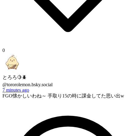
0
とろろ🍋🪲
@tororolemon.bsky.social
7 minutes ago
FGO懐かしいわね～ 手取り15の時に課金してた思い出w