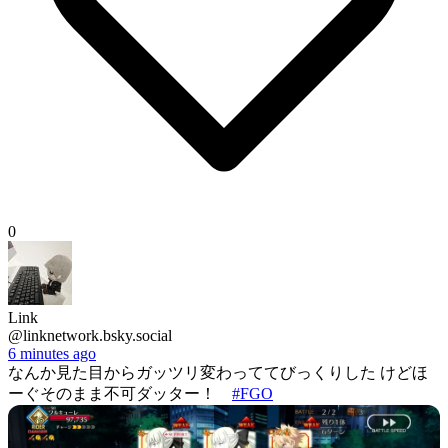
0
Link
@linknetwork.bsky.social
6 minutes ago
なんか見た目からガッツリ変わっててびっくりした けどほ
ーぐそのまま不可ダッター！
#FGO