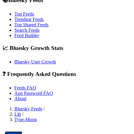
📚Bluesky Feeds
Top Feeds
Trending Feeds
Top Shared Feeds
Search Feeds
Feed Builder
📈 Bluesky Growth Stats
Bluesky User Growth
❓ Frequently Asked Questions
Feeds FAQ
App Password FAQ
About
Bluesky Feeds
/
Lib
/
Type-Moon