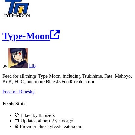
Type-Moon
by
Lib
Feed for all things Type-Moon, including Tsukihime, Fate, Mahoyo,
KnK, FGO, and more BlueskyFeedCreator.com
Feed on Bluesky
Feeds Stats
💙 Liked by 83 users
📅 Updated almost 2 years ago
⚙️ Provider blueskyfeedcreator.com