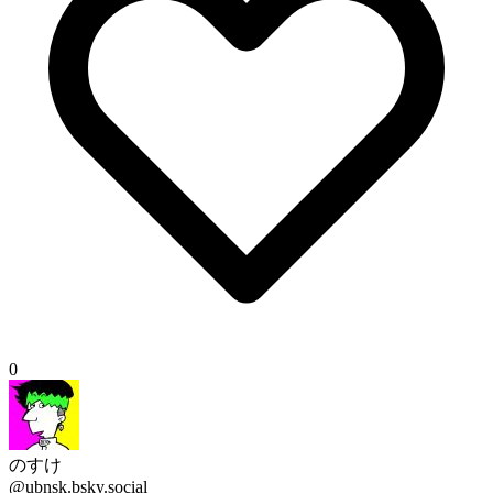
0
のすけ
@ubnsk.bsky.social